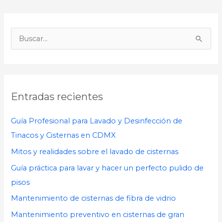
B
u
s
c
Entradas recientes
a
r
Guía Profesional para Lavado y Desinfección de
p
Tinacos y Cisternas en CDMX
o
Mitos y realidades sobre el lavado de cisternas
r
Guía práctica para lavar y hacer un perfecto pulido de
:
pisos
Mantenimiento de cisternas de fibra de vidrio
Mantenimiento preventivo en cisternas de gran