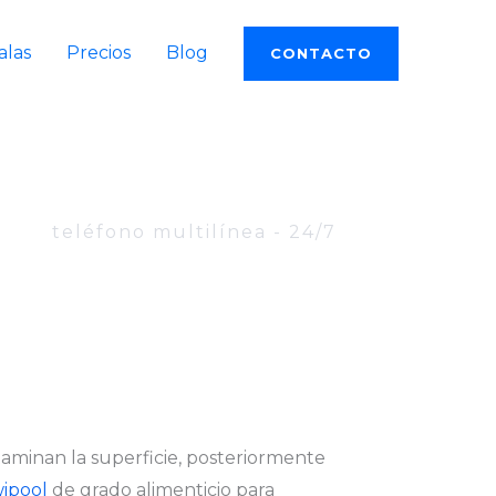
alas
Precios
Blog
CONTACTO
teléfono multilínea - 24/7
taminan la superficie, posteriormente
ipool
de grado alimenticio para