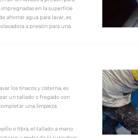
s impregnadas en la superficie
de ahorrar agua para lavar, es
rolavadora a presión para una
var los tinacos y cisterna, es
izar un tallado o fregado con
completar una limpieza
illo o fibra, el tallado a mano
acterias y moho de la superficie