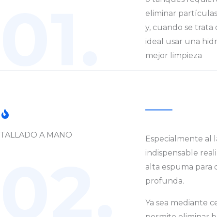
01.
eliminar partícula
y, cuando se trata 
ideal usar una hid
mejor limpieza
TALLADO A MANO
Especialmente al la
02.
indispensable real
alta espuma para 
profunda.
Ya sea mediante cep
permite eliminar b