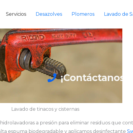
Servicios
Desazolves
Plomeros
Lavado de S
¡Contáctanos!
Lavado de tinacos y cisternas
e hidrolavadoras a presión para eliminar residuos que con
 alta espuma biodegradable y aplicamos desinfectante
Sw