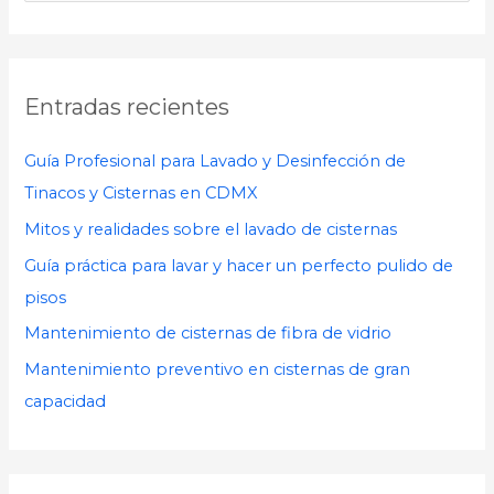
u
s
c
Entradas recientes
a
r
Guía Profesional para Lavado y Desinfección de
p
Tinacos y Cisternas en CDMX
o
Mitos y realidades sobre el lavado de cisternas
r
Guía práctica para lavar y hacer un perfecto pulido de
:
pisos
Mantenimiento de cisternas de fibra de vidrio
Mantenimiento preventivo en cisternas de gran
capacidad