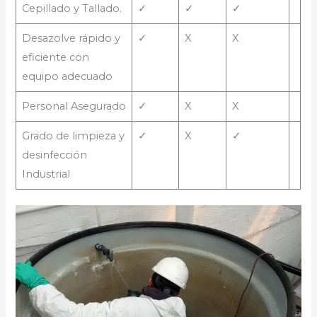
Cepillado y Tallado.
✓
✓
✓
Desazolve rápido y
✓
X
X
eficiente con
equipo adecuado
Personal Asegurado
✓
X
X
Grado de limpieza y
✓
X
✓
desinfección
Industrial