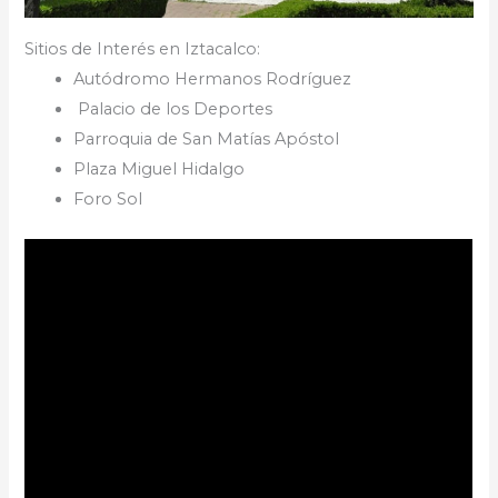
Sitios de Interés en Iztacalco:
Autódromo Hermanos Rodríguez
Palacio de los Deportes
Parroquia de San Matías Apóstol
Plaza Miguel Hidalgo
Foro Sol