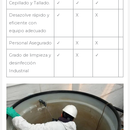
Cepillado y Tallado.
✓
✓
✓
Desazolve rápido y
✓
X
X
eficiente con
equipo adecuado
Personal Asegurado
✓
X
X
Grado de limpieza y
✓
X
✓
desinfección
Industrial