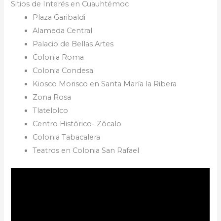
Sitios de Interés en Cuauhtémoc
Plaza Garibaldi
Alameda Central
Palacio de Bellas Artes
Colonia Roma
Colonia Condesa
Kiosco Morisco en Santa María la Ribera
Zona Rosa
Tlatelolco
Centro Histórico- Zócalo
Colonia Tabacalera
Teatros en Colonia San Rafael