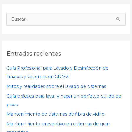
B
u
s
c
Entradas recientes
a
r
Guía Profesional para Lavado y Desinfección de
p
Tinacos y Cisternas en CDMX
o
Mitos y realidades sobre el lavado de cisternas
r
Guía práctica para lavar y hacer un perfecto pulido de
:
pisos
Mantenimiento de cisternas de fibra de vidrio
Mantenimiento preventivo en cisternas de gran