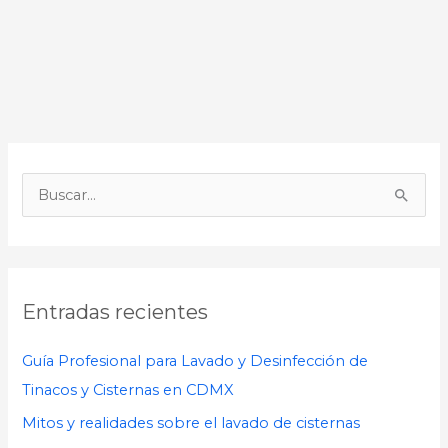
B
u
s
c
Entradas recientes
a
r
Guía Profesional para Lavado y Desinfección de
p
Tinacos y Cisternas en CDMX
o
Mitos y realidades sobre el lavado de cisternas
r