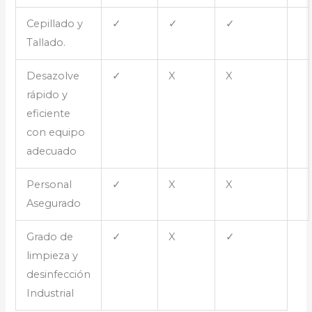
Cepillado y
✓
✓
✓
Tallado.
Desazolve
✓
X
X
rápido y
eficiente
con equipo
adecuado
Personal
✓
X
X
Asegurado
Grado de
✓
X
✓
limpieza y
desinfección
Industrial