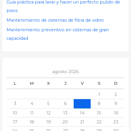
Guía práctica para lavar y hacer un perfecto pulido de
:
pisos
Mantenimiento de cisternas de fibra de vidrio
Mantenimiento preventivo en cisternas de gran
capacidad
agosto 2026
L
M
X
J
V
S
D
1
2
3
4
5
6
7
8
9
10
11
12
13
14
15
16
17
18
19
20
21
22
23
24
25
26
27
28
29
30