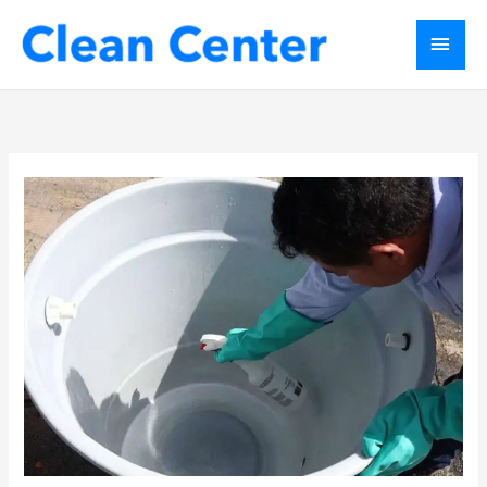
Ir
MEN
al
contenido
PRI