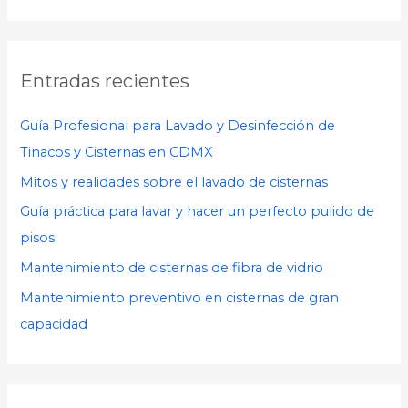
u
s
c
Entradas recientes
a
r
Guía Profesional para Lavado y Desinfección de
p
Tinacos y Cisternas en CDMX
o
Mitos y realidades sobre el lavado de cisternas
r
Guía práctica para lavar y hacer un perfecto pulido de
:
pisos
Mantenimiento de cisternas de fibra de vidrio
Mantenimiento preventivo en cisternas de gran
capacidad