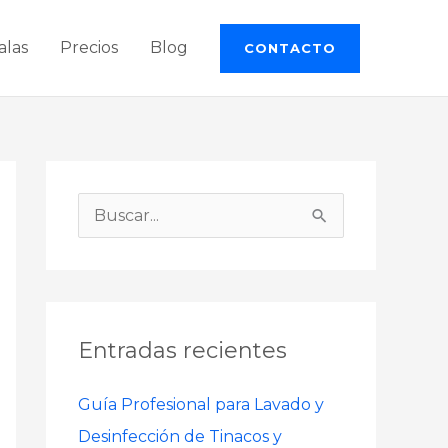
alas
Precios
Blog
CONTACTO
B
u
s
c
Entradas recientes
a
r
Guía Profesional para Lavado y
p
Desinfección de Tinacos y
o