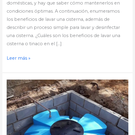
domésticas, y hay que saber cómo mantenerlos en
condiciones óptimas. A continuación, enumeramos
los beneficios de lavar una cisterna, además de
describir un proceso simple para lavar y desinfectar
una cisterna. ¿Cuáles son los beneficios de lavar una
cisterna o tinaco en el […]
Leer más »
Cisternas
de
pvc
o
cisternas
de
concreto