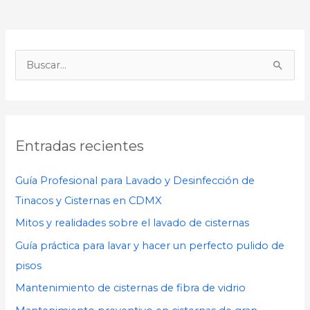
B
u
s
c
Entradas recientes
a
r
Guía Profesional para Lavado y Desinfección de
p
Tinacos y Cisternas en CDMX
o
Mitos y realidades sobre el lavado de cisternas
r
Guía práctica para lavar y hacer un perfecto pulido de
:
pisos
Mantenimiento de cisternas de fibra de vidrio