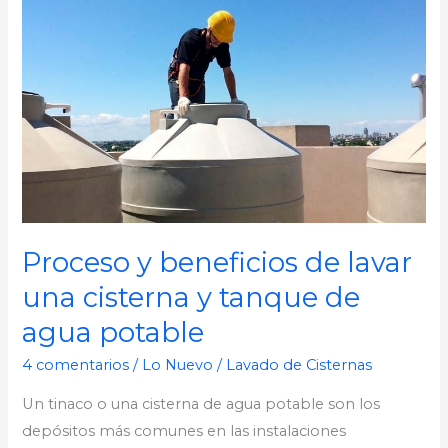
Proceso
y
beneficios
de
lavar
una
cisterna
y
tanque
de
Proceso y beneficios de lavar
agua
una cisterna y tanque de
potable
agua potable
4 comentarios
/
Lo Nuevo
/
Lavado de Cisternas
Un tinaco o una cisterna de agua potable son los
depósitos más comunes en las instalaciones