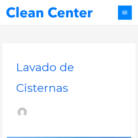
Ir
MEN
al
contenido
PRI
Lavado de
Cisternas