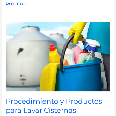
Leer más »
Procedimiento
y
Productos
para
Lavar
Cisternas
Procedimiento y Productos
para Lavar Cisternas