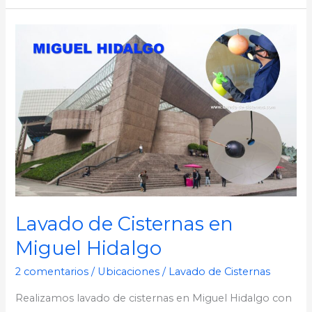
Lavado
de
Cisternas
en
Miguel
Hidalgo
Lavado de Cisternas en
Miguel Hidalgo
2 comentarios
/
Ubicaciones
/
Lavado de Cisternas
Realizamos lavado de cisternas en Miguel Hidalgo con