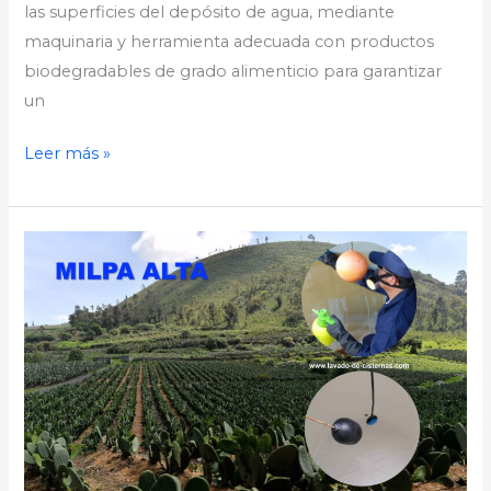
las superficies del depósito de agua, mediante
maquinaria y herramienta adecuada con productos
biodegradables de grado alimenticio para garantizar
un
Leer más »
Lavado
de
Cisternas
en
Milpa
Alta