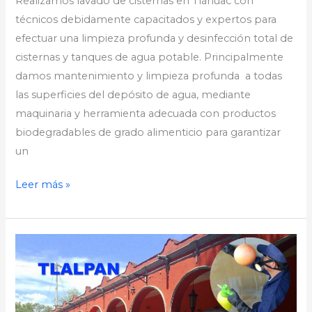
Realizamos lavado de cisternas en Tláhuac con
técnicos debidamente capacitados y expertos para
efectuar una limpieza profunda y desinfección total de
cisternas y tanques de agua potable. Principalmente
damos mantenimiento y limpieza profunda a todas
las superficies del depósito de agua, mediante
maquinaria y herramienta adecuada con productos
biodegradables de grado alimenticio para garantizar
un
Leer más »
Lavado
de
Cisternas
en