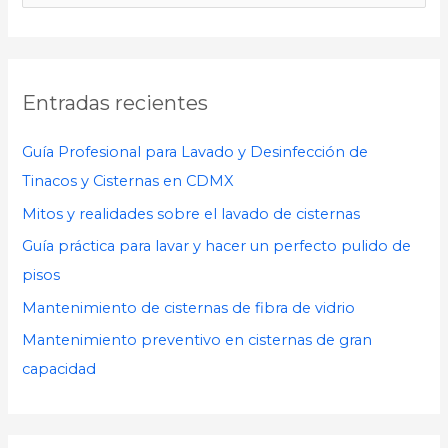
u
s
c
Entradas recientes
a
r
Guía Profesional para Lavado y Desinfección de
p
Tinacos y Cisternas en CDMX
o
Mitos y realidades sobre el lavado de cisternas
r
Guía práctica para lavar y hacer un perfecto pulido de
:
pisos
Mantenimiento de cisternas de fibra de vidrio
Mantenimiento preventivo en cisternas de gran
capacidad