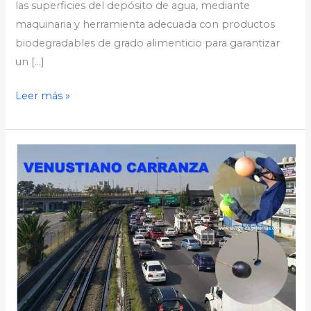
las superficies del depósito de agua, mediante
maquinaria y herramienta adecuada con productos
biodegradables de grado alimenticio para garantizar
un […]
Leer más »
Lavado
de
Cisternas
en
Venustiano
Carranza