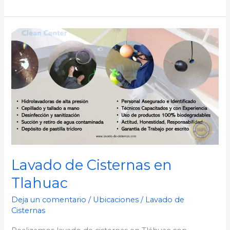
Lavado
de
Cisternas
en
Tlahuac
Lavado de Cisternas en
Tlahuac
Deja un comentario
/
Ubicaciones
/
Lavado de
Cisternas